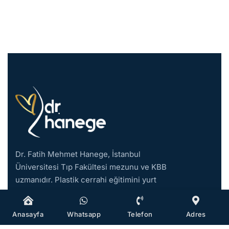
Dr. Fatih Mehmet Hanege, İstanbul
Üniversitesi Tıp Fakültesi mezunu ve KBB
uzmanıdır. Plastik cerrahi eğitimini yurt
dışında tamamladıktan sonra 2019 yılında
İstanbul’da özel muayenehanesini açmıştır.
Anasayfa
Whatsapp
Telefon
Adres
2021 yılında doçent ünvanını almıştır.