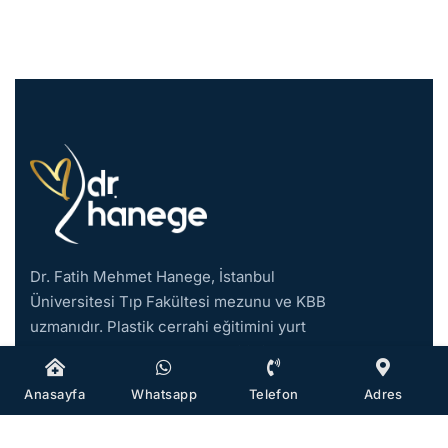
Dr. Fatih Mehmet Hanege, İstanbul
Üniversitesi Tıp Fakültesi mezunu ve KBB
uzmanıdır. Plastik cerrahi eğitimini yurt
dışında tamamladıktan sonra 2019 yılında
İstanbul’da özel muayenehanesini açmıştır.
Anasayfa
Whatsapp
Telefon
Adres
2021 yılında doçent ünvanını almıştır.