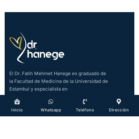
El Dr. Fatih Mehmet Hanege es graduado de
la Facultad de Medicina de la Universidad de
Estambul y especialista en
otorrinolaringología. Completó su formación
en cirugía plástica en el extranjero y abrió su
Inicio
Whatsapp
Teléfono
Dirección
consulta privada en Estambul en 2019. Se
convirtió en profesor asociado en 2021.