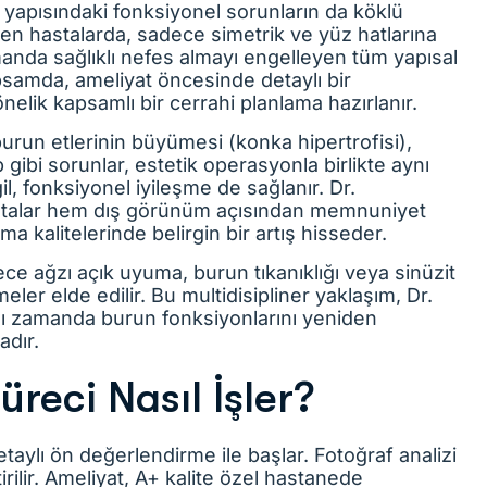
yapısındaki fonksiyonel sorunların da köklü
elen hastalarda, sadece simetrik ve yüz hatlarına
anda sağlıklı nefes almayı engelleyen tüm yapısal
apsamda, ameliyat öncesinde detaylı bir
nelik kapsamlı bir cerrahi planlama hazırlanır.
burun etlerinin büyümesi (konka hipertrofisi),
gibi sorunlar, estetik operasyonla birlikte aynı
il, fonksiyonel iyileşme de sağlanır. Dr.
stalar hem dış görünüm açısından memnuniyet
kalitelerinde belirgin bir artış hisseder.
e ağzı açık uyuma, burun tıkanıklığı veya sinüzit
meler elde edilir. Bu multidisipliner yaklaşım, Dr.
nı zamanda burun fonksiyonlarını yeniden
adır.
üreci Nasıl İşler?
etaylı ön değerlendirme ile başlar. Fotoğraf analizi
tirilir. Ameliyat, A+ kalite özel hastanede