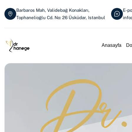
Barbaros Mah, Validebağ Konakları,
E-po
Tophanelioğlu Cd. No: 26 Üsküdar, Istanbul
inf
Anasayfa
Do