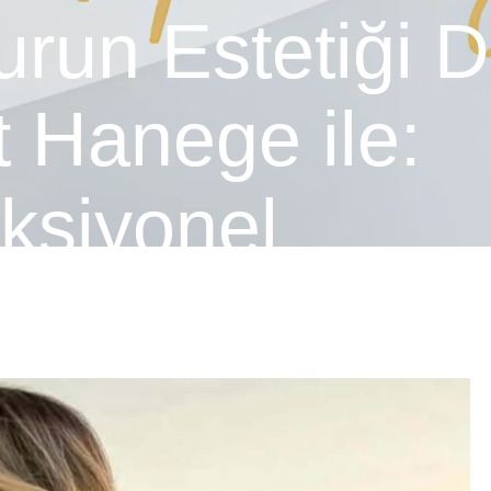
urun Estetiği D
 Hanege ile:
ksiyonel