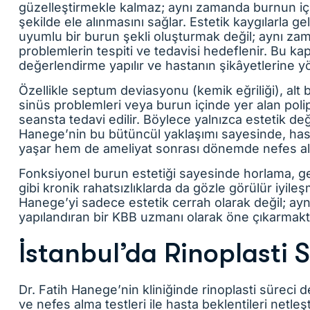
güzelleştirmekle kalmaz; aynı zamanda burnun iç 
şekilde ele alınmasını sağlar. Estetik kaygılarla g
uyumlu bir burun şekli oluşturmak değil; aynı zam
problemlerin tespiti ve tedavisi hedeflenir. Bu k
değerlendirme yapılır ve hastanın şikâyetlerine yö
Özellikle septum deviasyonu (kemik eğriliği), alt 
sinüs problemleri veya burun içinde yer alan polip 
seansta tedavi edilir. Böylece yalnızca estetik değ
Hanege’nin bu bütüncül yaklaşımı sayesinde, ha
yaşar hem de ameliyat sonrası dönemde nefes alma 
Fonksiyonel burun estetiği sayesinde horlama, gec
gibi kronik rahatsızlıklarda da gözle görülür iyileş
Hanege’yi sadece estetik cerrah olarak değil; ay
yapılandıran bir KBB uzmanı olarak öne çıkarmakt
İstanbul’da Rinoplasti S
Dr. Fatih Hanege’nin kliniğinde rinoplasti süreci d
ve nefes alma testleri ile hasta beklentileri netleş