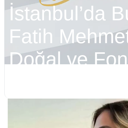
İstanbul’da B
Fatih Mehmet
Doğal ve Fon
Rinoplasti