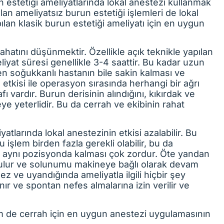
estetiği ameliyatlarında lokal anestezi kullanmak
an ameliyatsız burun estetiği işlemleri de lokal
ılan klasik burun estetiği ameliyatı için en uygun
hatını düşünmektir. Özellikle açık teknikle yapılan
liyat süresi genellikle 3-4 saattir. Bu kadar uzun
en soğukkanlı hastanın bile sakin kalması ve
kisi ile operasyon sırasında herhangi bir ağrı
ı vardır. Burun derisinin alındığını, kıkırdak ve
eye yeterlidir. Bu da cerrah ve ekibinin rahat
atlarında lokal anestezinin etkisi azalabilir. Bu
işlem birden fazla gerekli olabilir, bu da
ce aynı pozisyonda kalması çok zordur. Öte yandan
ulur ve solunumu makineye bağlı olarak devam
z ve uyandığında ameliyatla ilgili hiçbir şey
nır ve spontan nefes almalarına izin verilir ve
 de cerrah için en uygun anestezi uygulamasının