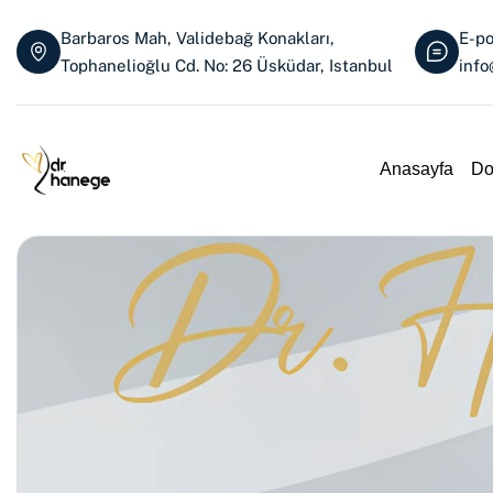
Barbaros Mah, Validebağ Konakları,
E-po
Tophanelioğlu Cd. No: 26 Üsküdar, Istanbul
inf
Anasayfa
Do