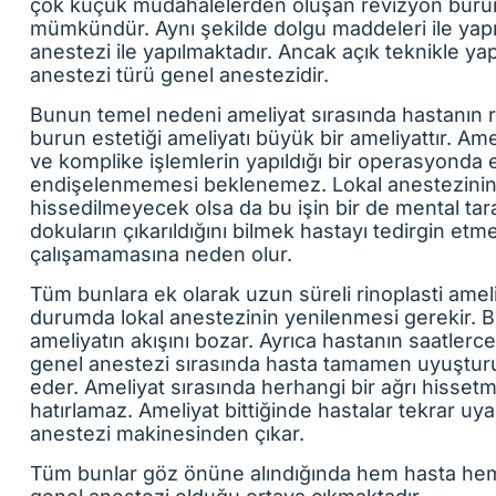
çok küçük müdahalelerden oluşan revizyon burun 
mümkündür. Aynı şekilde dolgu maddeleri ile yapıl
anestezi ile yapılmaktadır. Ancak açık teknikle yap
anestezi türü genel anestezidir.
Bunun temel nedeni ameliyat sırasında hastanın ra
burun estetiği ameliyatı büyük bir ameliyattır. Ame
ve komplike işlemlerin yapıldığı bir operasyonda 
endişelenmemesi beklenemez. Lokal anestezinin et
hissedilmeyecek olsa da bu işin bir de mental taraf
dokuların çıkarıldığını bilmek hastayı tedirgin etm
çalışamamasına neden olur.
Tüm bunlara ek olarak uzun süreli rinoplasti ameliy
durumda lokal anestezinin yenilenmesi gerekir. Bu 
ameliyatın akışını bozar. Ayrıca hastanın saatler
genel anestezi sırasında hasta tamamen uyuştur
eder. Ameliyat sırasında herhangi bir ağrı hissetme
hatırlamaz. Ameliyat bittiğinde hastalar tekrar uya
anestezi makinesinden çıkar.
Tüm bunlar göz önüne alındığında hem hasta hem