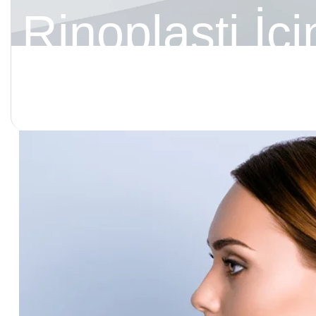
Rinoplasti İçi
Türü Nedir?