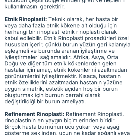
vücudun çeşitli bölgelerinden greft ve fleplerin
kullanılmasını gerektirir.
Etnik Rinoplasti:
Teknik olarak, her hasta bir
veya daha fazla etnik kökene ait olduğu için
herhangi bir rinoplasti etnik rinoplasti olarak
kabul edilebilir. Etnik Rinoplasti prosedürleri özel
hususları içerir, çünkü burun yüzün geri kalanıyla
eşleşmeli ve burunda aranan iyileştirme ve
iyileştirmeleri sağlamalıdır. Afrika, Asya, Orta
Doğu ve diğer tüm etnik kökenlerden gelen
hastalar için amaç, etnik kökenlerini azaltmadan
görünümlerini iyileştirmektir. Kısaca, hastanın
etnik özelliklerini azaltmadan hastanın yüzüne
uygun simetrik, estetik açıdan hoş bir burun
oluşturmak için burnun cerrahi olarak
değiştirildiği bir burun ameliyatı.
Refinement Rinoplasti:
Refinement Rinoplasti,
rinoplastinin en yaygın biçimlerinden biridir.
Birçok hasta burnunun ucu yukarı veya aşağı
gösterme şeklinden, ucun ne kadar soğanlı veya